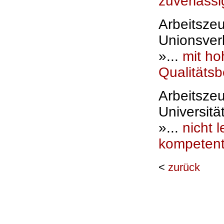
zuverlässi
Arbeitszeu
Unionsver
»...
mit h
Qualitäts
Arbeitszeu
Universitä
»...
nicht 
kompetent
<
zurück