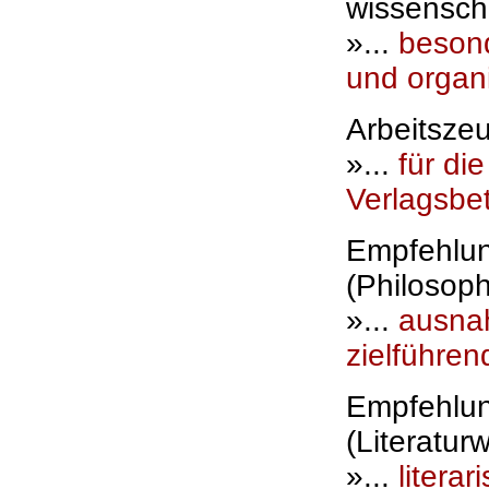
wissensch
»...
besond
und organi
Arbeitszeu
»...
für di
Verlagsbet
Empfehlun
(Philosoph
»...
ausnah
zielführe
Empfehlun
(Literatur
»...
literar