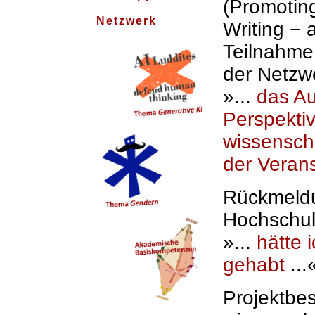
(Promotin
Netzwerk
Writing − 
Teilnahme
der Netzw
»...
das Au
Perspekti
wissenscha
der Verans
Rückmeldu
Hochschul
»...
hätte 
gehabt
...
Projektbe