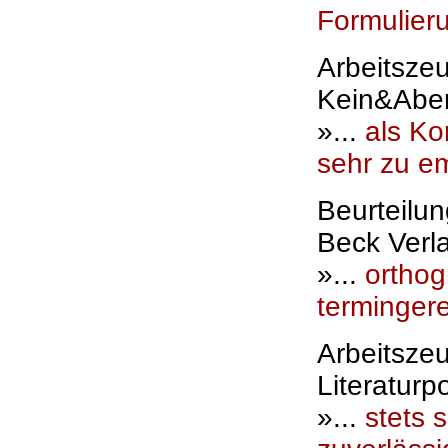
Formulier
Arbeitszeu
Kein&Aber
»...
als Kor
sehr zu e
Beurteilun
Beck Verl
»...
orthog
terminger
Arbeitszeu
Literaturp
»...
stets 