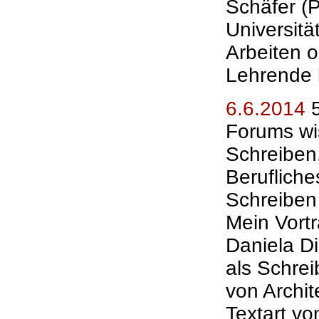
Schäfer (P
Universitä
Arbeiten 
Lehrende 
6.6.2014
5
Forums wi
Schreiben,
Beruflich
Schreiben 
Mein Vort
Daniela Di
als Schre
von Archi
Textart v