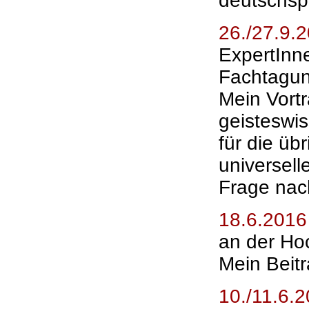
deutschs
26./27.9.
ExpertInn
Fachtagun
Mein Vort
geisteswis
für die üb
universell
Frage nach
18.6.2016
an der Ho
Mein Beitr
10./11.6.