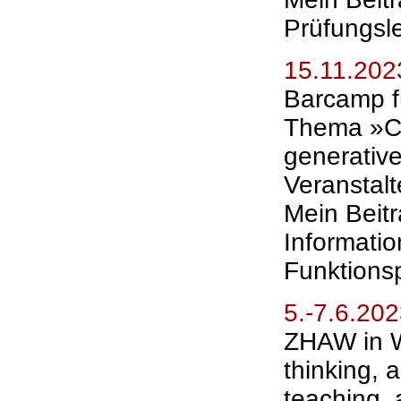
Prüfungsl
15.11.202
Barcamp f
Thema »C
generativ
Veranstal
Mein Beit
Informatio
Funktions
5.-7.6.20
ZHAW in W
thinking, 
teaching, 