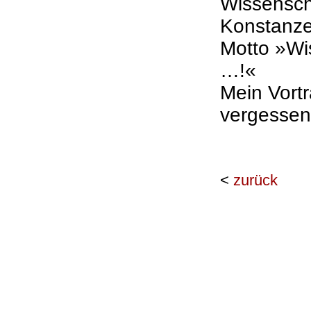
Wissensch
Konstanze
Motto »Wis
…!«
Mein Vort
vergessen
<
zurück