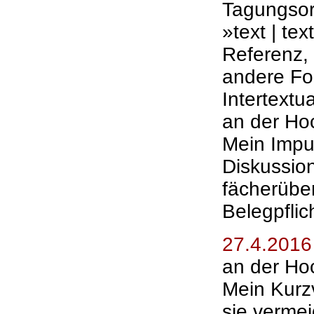
Tagungsor
»text | text
Referenz, 
andere Fo
Intertextu
an der Ho
Mein Impul
Diskussion
fächerüber
Belegpflic
27.4.2016
an der Ho
Mein Kurz
sie verme