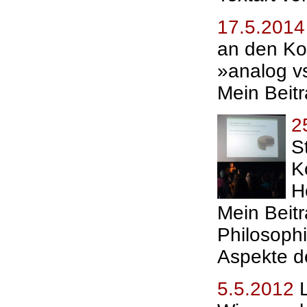
17.5.2014
an den Ko
»analog vs
Mein Beitr
2
S
K
H
Mein Beitr
Philosoph
Aspekte d
5.5.2012
L