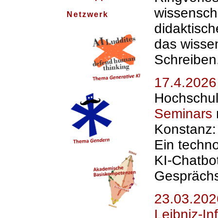
wissensch
Netzwerk
didaktisc
das wissen
Schreiben
17.4.2026
Hochschu
Seminars
Konstanz:
Ein techn
KI-Chatbo
Gesprächs
23.03.202
Leibniz-In