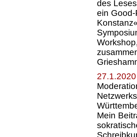
des Leses
ein Good-
Konstanz«
Symposium
Workshop,
zusammen m
Grieshamm
27.1.2020
Moderatio
Netzwerks
Württemb
Mein Beit
sokratisc
Schreibku