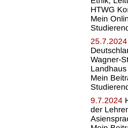
Ethik, Leit
HTWG Kon
Mein Onli
Studieren
25.7.202
Deutschla
Wagner-St
Landhaus 
Mein Beit
Studieren
9.7.2024
der Lehre
Asienspra
Mein Beitr