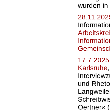
wurden in 
28.11.202
Informati
Arbeitskre
Informatio
Gemeinsc
17.7.2025
Karlsruhe
Interview
und Rhetor
Langweiler
Schreibwi
Oertner« (