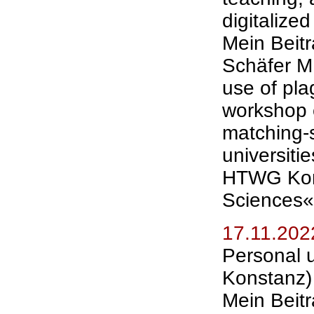
digitalized
Mein Beit
Schäfer M.
use of pla
workshop e
matching-s
universiti
HTWG Kons
Sciences«
17.11.202
Personal
Konstanz)
Mein Beitr