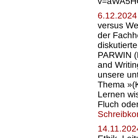
v=aWA5H
6.12.2024
versus Weß
der Fachh
diskutiert
PARWIN
and Writin
unsere un
Thema »(K
Lernen wis
Fluch ode
Schreibko
14.11.20